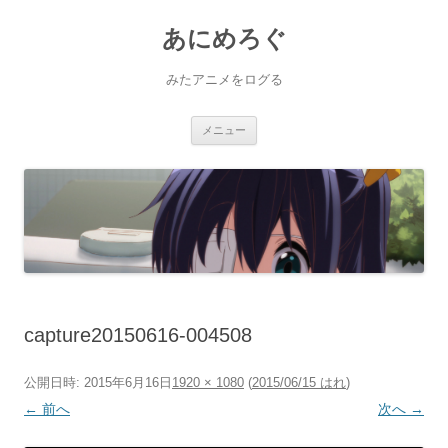
あにめろぐ
みたアニメをログる
コ
メニュー
ン
テ
ン
ツ
へ
ス
キ
ッ
プ
capture20150616-004508
公開日時:
2015年6月16日
1920 × 1080
(
2015/06/15 はれ
)
← 前へ
次へ →