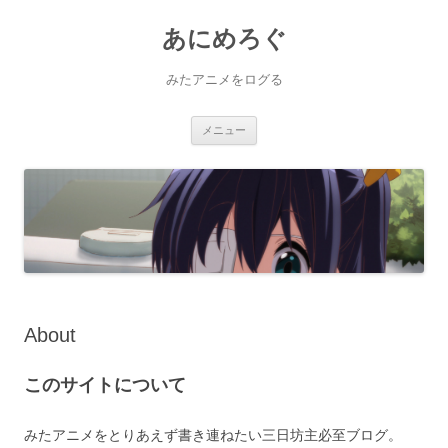
あにめろぐ
みたアニメをログる
コ
メニュー
ン
テ
ン
ツ
へ
ス
キ
ッ
プ
About
このサイトについて
みたアニメをとりあえず書き連ねたい三日坊主必至ブログ。