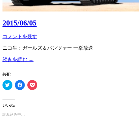
2015/06/05
コメントを残す
ニコ生：ガールズ＆パンツァー 一挙放送
続きを読む
→
共有:
ク
Facebook
ク
リ
で
リ
ッ
共
ッ
ク
有
ク
し
す
し
て
る
て
いいね:
Twitter
に
Pocket
で
は
で
読み込み中…
共
ク
シ
有
リ
ェ
(新
ッ
ア
し
ク
(新
い
し
し
ウ
て
い