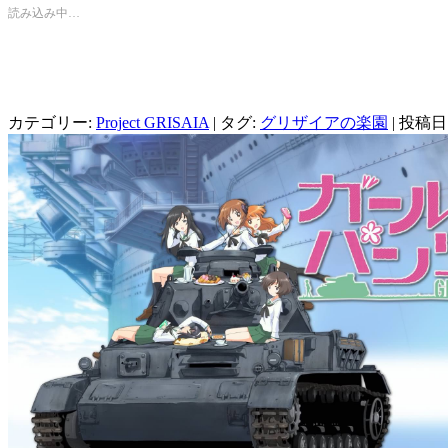
で
は
で
読み込み中…
共
ク
シ
有
リ
ェ
(新
ッ
ア
し
ク
(新
い
し
し
ウ
て
い
ィ
く
ウ
ン
だ
ィ
カテゴリー:
ド
さ
Project GRISAIA
ン
| タグ:
グリザイアの楽園
| 投稿日
ウ
い
ド
で
(新
ウ
開
し
で
き
い
開
ま
ウ
き
す)
ィ
ま
ン
す)
ド
ウ
で
開
き
ま
す)