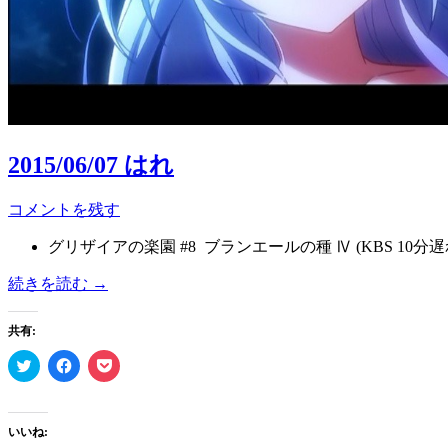
2015/06/07 はれ
コメントを残す
グリザイアの楽園 #8 ブランエールの種 Ⅳ (KBS 10分
続きを読む
→
共有:
ク
Facebook
ク
リ
で
リ
ッ
共
ッ
ク
有
ク
し
す
し
て
る
て
いいね:
Twitter
に
Pocket