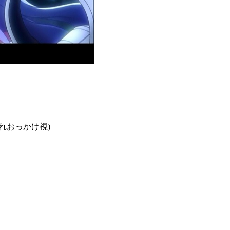
遅れおっかけ視)