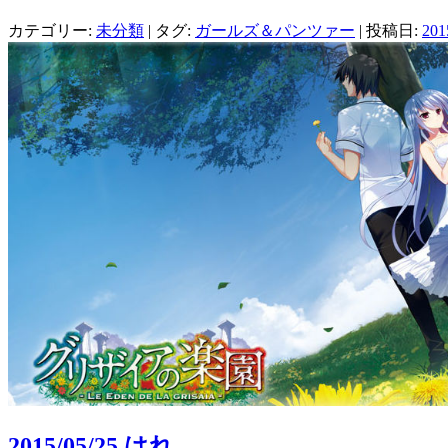
ィ
く
ウ
ン
だ
ィ
カテゴリー:
ド
さ
未分類
ン
| タグ:
ガールズ＆パンツァー
| 投稿日:
20
ウ
い
ド
で
(新
ウ
開
し
で
き
い
開
ま
ウ
き
す)
ィ
ま
ン
す)
ド
ウ
で
開
き
ま
す)
2015/05/25 はれ