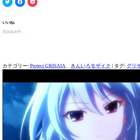
ク
Facebook
ク
リ
で
リ
ッ
共
ッ
ク
有
ク
し
す
し
て
る
て
いいね:
Twitter
に
Pocket
で
は
で
読み込み中…
共
ク
シ
有
リ
ェ
(新
ッ
ア
し
ク
(新
い
し
し
ウ
て
い
ィ
く
ウ
ン
だ
ィ
カテゴリー:
ド
さ
Project GRISAIA
ン
、
きんいろモザイク
| タグ:
グリ
ウ
い
ド
で
(新
ウ
開
し
で
き
い
開
ま
ウ
き
す)
ィ
ま
ン
す)
ド
ウ
で
開
き
ま
す)